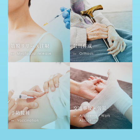
筋膜リリース注射
装具作成
Myofascial release
Orthosis
交通事故・労災
予防接種
Accidents / Work
Vaccination
Accidents