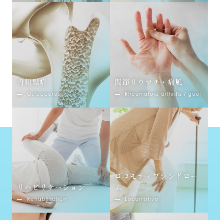
骨粗鬆症
関節リウマチ・痛風
Osteoporosis
Rheumatoid arthritis / gout
ロコモティブシンドロー
リハビリテーション
ム
Rehabilitation
Locomotive