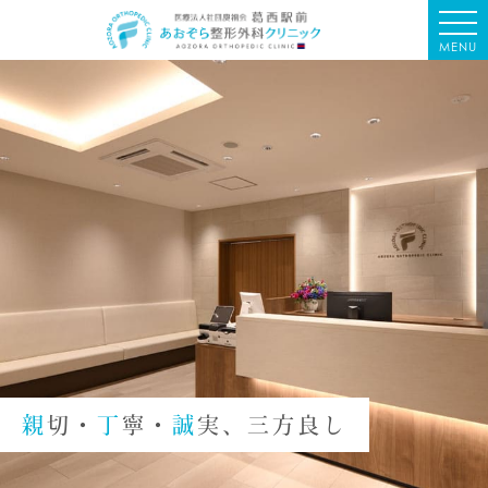
MENU
親
切・
丁
寧・
誠
実、三方良し